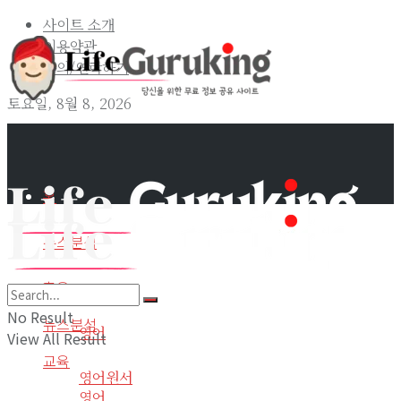
사이트 소개
이용약관
문의/연락하기
토요일, 8월 8, 2026
홈
뉴스분석
교육
홈
No Result
뉴스분석
영어
View All Result
교육
영어원서
영어