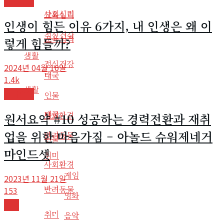
자기계발
사회심리
교육심리
인생이 힘든 이유 6가지, 내 인생은 왜 이
정신건강
교육심리
렇게 힘들까?
생활
정신건강
2024년 04월 10일
태국
1.4k
생활
도서요약
인물
태국
사회환경
원서요약 #10 성공하는 경력전환과 재취
업을 위한 마음가짐 – 아놀드 슈워제네거
반려동물
인물
마인드셋
취미
사회환경
게임
2023년 11월 21일
반려동물
153
영화
역사
취미
음악