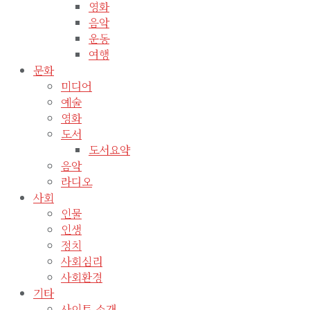
영화
음악
운동
여행
문화
미디어
예술
영화
도서
도서요약
음악
라디오
사회
인물
인생
정치
사회심리
사회환경
기타
사이트 소개