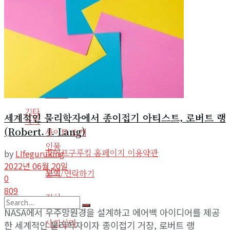
인물
도서
인생
도서요약
정치
음악
사회심리
사회환경
라디오
기타
세계적인 물리학자에서 종이접기 아티스트, 로버트 랭
사회
(Robert. J. Lang)
사이트 소개
인물
라이프구루킹 홈페이지 이용약관
by
LIfeguruking
2022년 06월 20일
인생
문의/연락하기
0
809
정치
NASA에서 우주망원경을 설계하고 에어백 아이디어를 제공
No Result
사회심리
한 세계적인 물리학자이자 종이접기 거장, 로버트 랭