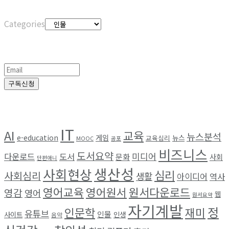
Categories
Categories
정기구독
구독신청
Browse by Tag
IT
AI
교육
뉴스분석
e-education
게임
뉴스
교육심리
MOOC
공포
비즈니스
도서요약
미디어
다운로드
도서
문화
사회
단편애니
생산성
사회현상
심리
사회심리
생활
아이디어
역사
영어교육
영어원서
원서다운로드
영감
영어
웹
원서요약
자기계발
정
인문학
재미
유튜브
인물
사이트
인생
음악