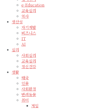
e-Education
교육심리
역사
생산성
자기계발
비즈니스
IT
AI
심리
사회심리
교육심리
정신건강
생활
태국
인물
사회환경
반려동물
취미
게임