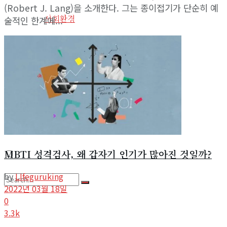
(Robert J. Lang)을 소개한다. 그는 종이접기가 단순히 예
View All Result
사회환경
술적인 한계에...
기타
사이트 소개
라이프구루킹 홈페이지 이용약관
문의/연락하기
MBTI 성격검사, 왜 갑자기 인기가 많아진 것일까?
by
LIfeguruking
2022년 03월 18일
0
No Result
3.3k