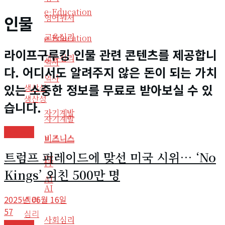
e-Education
인물
영어원서
교육심리
e-Education
라이프구루킹 인물 관련 콘텐츠를 제공합니
교육심리
역사
다. 어디서도 알려주지 않은 돈이 되는 가치
역사
있는 소중한 정보를 무료로 받아보실 수 있
생산성
생산성
습니다.
자기계발
자기계발
뉴스분석
비즈니스
비즈니스
트럼프 퍼레이드에 맞선 미국 시위… ‘No
IT
IT
Kings’ 외친 500만 명
AI
AI
2025년 06월 16일
심리
57
심리
사회심리