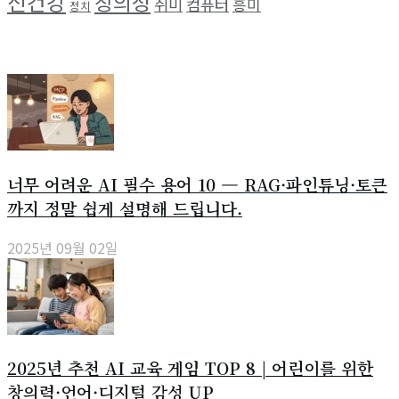
신건강
창의성
취미
컴퓨터
흥미
정치
최근 소식
너무 어려운 AI 필수 용어 10 — RAG·파인튜닝·토큰
까지 정말 쉽게 설명해 드립니다.
2025년 09월 02일
2025년 추천 AI 교육 게임 TOP 8 | 어린이를 위한
창의력·언어·디지털 감성 UP