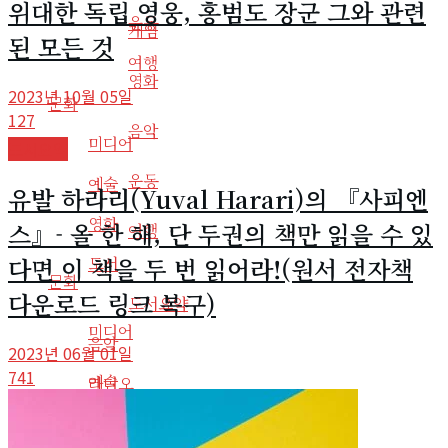
위대한 독립 영웅, 홍범도 장군 그와 관련
운동
게임
된 모든 것
여행
영화
2023년 10월 05일
문화
127
음악
미디어
도서요약
운동
예술
유발 하라리(Yuval Harari)의 『사피엔
영화
스』- 올 한 해, 단 두권의 책만 읽을 수 있
여행
다면 이 책을 두 번 읽어라!(원서 전자책
도서
문화
다운로드 링크 복구)
도서요약
미디어
음악
2023년 06월 01일
741
예술
라디오
사회
영화