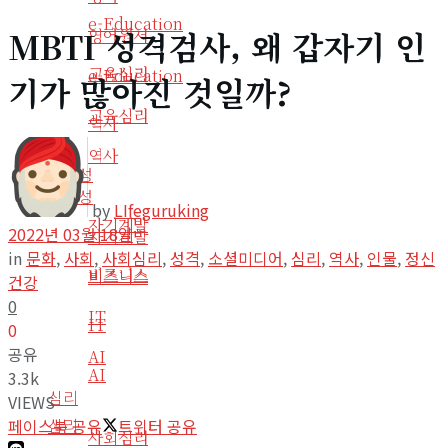
e-Education
MBTI 성격검사, 왜 갑자기 인
영어원서
교육심리
e-Education
기가 많아진 것일까?
교육심리
역사
역사
생산성
생산성
by
LIfeguruking
자기계발
2022년 03월 18일
자기계발
in
문화
,
사회
,
사회심리
,
성격
,
소셜미디어
,
심리
,
역사
,
인물
,
정신
비즈니스
비즈니스
건강
0
IT
IT
0
공유
AI
AI
3.3k
심리
VIEWS
심리
페이스북 공유
트위터 공유
사회심리