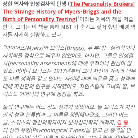
상한 역사와 인성검사의 탄생 (
The Personality Brokers:
The Strange History of Myers-Briggs and the
Birth of Personality Testing
)’
이라는 제목의 책을 저술
한다. 그녀는 이 책을 통해 MBTI가 숨기고 싶어 했던 배경 역
사를 자세히 설명하고 있다.
“마이어스(Myers)와 브릭스(Briggs), 두 부녀는 심리학이나
사회학을 정식으로 배우지 않았어요. 하지만, 그들은 인성검
사(personality assessment)에 대해 무척이나 관심이 많
았죠. 어머니 브릭스는 1917년부터 그녀 자신이 가족과 너무
도 다른 성격을 갖고 있다는 사실에 대해 의문을 품고 성격에
대해 자신만의 연구를 시작했어요. 자연스럽게 그녀의 딸, 브
릭스도 어머니의 연구에 동참을 하죠.
둘의 연구에는 어느 정도 성과가 있었어요. 딸 브릭스가 자신
만의 성격 분류법과 그 이론을 정립해나갔죠. 그러던 어느
날, 스위스의 정신의학자이자 분석심리학의 개척자,
칼 융
의 심리 유형(Psychological Types)을 읽고 큰 충격을 받
아요. 자신이 만든 이론과 유사하지만 그보다 훨씬 뛰어났거