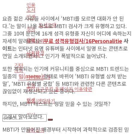
인물
도서
인생
요즘 젊은 사람들 사이에서 ‘MBTI를 모르면 대화가 안 된
도서요약
다.’는 말이 나올 정도로 MBTI 검사가 크게 유행하고 있다.
정치
그중 10여 분만에 16개 성격 유형중 자신이 어디에 속하는지
음악
자세히 알려준다는
무료 성격유형검사/16Personalitie
사
사회심리
이트
는 인터넷 유명 유튜버들 사이에서 일명 뜨는 콘텐츠로
사회환경
라디오
연일 소개되면서 그 인기가 폭발적으로 늘어났다.
기타
또한 계속되는 인기에 커뮤니티를 중심으로 MBTI 트렌드는
사회
일종의
밈(meme)
형태로 바뀌어 ‘MBTI 유형별 상처 받는
사이트 소개
말’, ‘MBTI 유형별 궁합’ 등 MBTI와 관련한 다른 콘텐츠로
인물
라이프구루킹 홈페이지 이용약관
끊임없이 재생산되고 있는 중이다.
인생
문의/연락하기
하지만, MBTI 테스트는 정말 믿을 수 있는 것일까?
정치
그래서 알아보았다.
MBTI가 만들어진 배경부터 시작하여 과학적으로 검증된 믿
No Result
사회심리