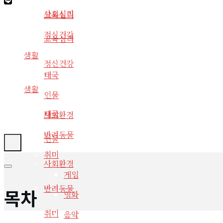
사회심리
교육심리
정신건강
교육심리
생활
정신건강
태국
생활
인물
태국
사회환경
반려동물
인물
취미
사회환경
게임
반려동물
목차
영화
취미
음악