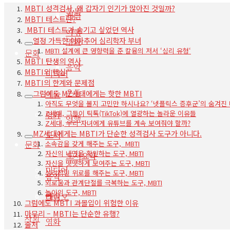
MBTI 성격검사, 왜 갑자기 인기가 많아진 것일까?
운동
게임
MBTI 테스트란?
MBTI 테스트가 숨기고 싶었던 역사
여행
열정 가득한 아마추어 심리학자 부녀
영화
MBTI 설계에 큰 영향력을 준 칼융의 저서 ‘심리 유형‘
문화
MBTI 탄생의 역사
음악
MBTI의 핵심
미디어
MBTI의 한계와 문제점
운동
그럼에도 MZ세대에게는 핫한 MBTI
예술
아직도 무엇을 볼지 고민만 하시나요? ‘넷플릭스 증후군’의 숨겨진
Z세대, 그들이 틱톡(TikTok)에 열광하는 놀라운 이유들
영화
여행
Z세대, 우리 자녀에게 유튜브를 계속 보여줘야 할까?
MZ세대에게는 MBTI가 단순한 성격검사 도구가 아니다.
도서
문화
소속감을 갖게 해주는 도구, MBTI
자신의 내면을 확인하는 도구, MBTI
도서요약
자신을 떳떳하게 보여주는 도구, MBTI
미디어
심리적인 위로를 해주는 도구, MBTI
음악
외로움과 관계단절를 극복하는 도구, MBTI
놀이의 도구, MBTI
예술
라디오
그럼에도 MBTI 과몰입이 위험한 이유
마무리 – MBTI는 단순한 유행?
사회
영화
출처