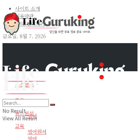
사이트 소개
이용약관
문의/연락하기
금요일, 8월 7, 2026
홈
뉴스분석
교육
홈
No Result
뉴스분석
영어
View All Result
교육
영어원서
영어