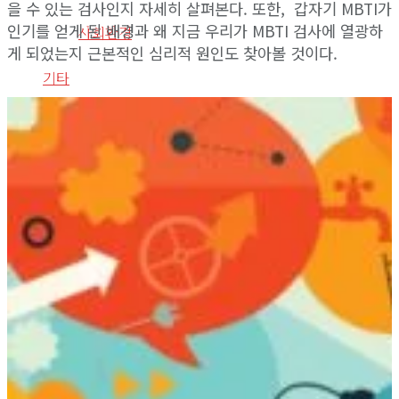
을 수 있는 검사인지 자세히 살펴본다. 또한, 갑자기 MBTI가
View All Result
인기를 얻게 된 배경과 왜 지금 우리가 MBTI 검사에 열광하
사회환경
게 되었는지 근본적인 심리적 원인도 찾아볼 것이다.
기타
사이트 소개
라이프구루킹 홈페이지 이용약관
문의/연락하기
No Result