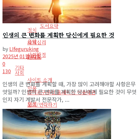
인물
도서
인생
도서요약
정치
인생의 큰 변화를 계획한 당신에게 필요한 것
음악
사회심리
by
LIfeguruking
사회환경
2025년 01월 02일
라디오
0
기타
130
사회
사이트 소개
인생의 큰 변화를 계획할 때, 가장 많이 고려해야할 사항은무
인물
엇일까? 인생의 큰 변화를 계획한 당신에게 필요한 것이 무엇
라이프구루킹 홈페이지 이용약관
인지 자기 계발서 전문작가, ...
인생
문의/연락하기
정치
No Result
사회심리