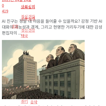
0
사회심리
교육심리
419
정신건강
교육심리
AI 친구는 정말 내 마음을 들어줄 수 있을까요? 감정 기반 AI
생활
대화의 가능성과 경계, 그리고 현명한 거리두기에 대한 감성
정신건강
편집자의 ...
태국
생활
인물
태국
사회환경
반려동물
인물
취미
사회환경
게임
반려동물
영화
취미
음악