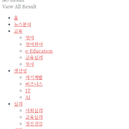
View All Result
홈
뉴스분석
교육
영어
영어원서
e-Education
교육심리
역사
생산성
자기계발
비즈니스
IT
AI
심리
사회심리
교육심리
정신건강