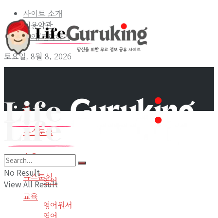
사이트 소개
이용약관
문의/연락하기
토요일, 8월 8, 2026
홈
뉴스분석
교육
홈
No Result
뉴스분석
영어
View All Result
교육
영어원서
영어