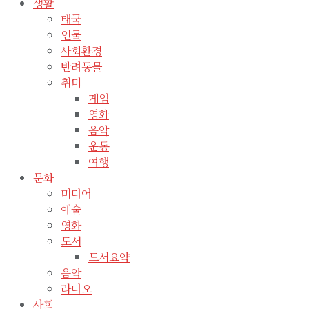
생활
태국
인물
사회환경
반려동물
취미
게임
영화
음악
운동
여행
문화
미디어
예술
영화
도서
도서요약
음악
라디오
사회