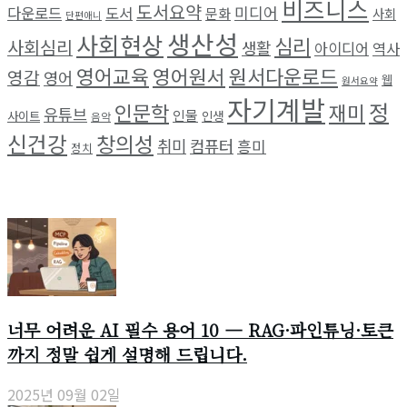
비즈니스
도서요약
미디어
다운로드
도서
문화
사회
단편애니
생산성
사회현상
심리
사회심리
생활
아이디어
역사
영어교육
영어원서
원서다운로드
영감
영어
웹
원서요약
자기계발
정
인문학
재미
유튜브
인물
사이트
인생
음악
신건강
창의성
취미
컴퓨터
흥미
정치
최근 소식
너무 어려운 AI 필수 용어 10 — RAG·파인튜닝·토큰
까지 정말 쉽게 설명해 드립니다.
2025년 09월 02일