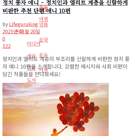
정치 풍자 애니 – 정치인과 엘리트 계층을 신랄하게
운동
게임
비판한 추천 단편 애니 10편
여행
by
LIfeguruking
영화
2025년 03월 20일
문화
0
음악
미디어
322
운동
예술
정치인과 엘리트 계층의 부조리를 신랄하게 비판한 정치 풍
자 애니 10편을 소개합니다. 강렬한 메시지와 사회 비판이
영화
여행
담긴 작품들을 만나보세요!
도서
문화
도서요약
미디어
음악
예술
라디오
사회
영화