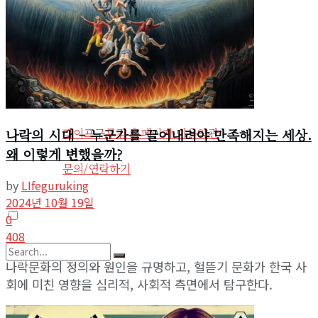
View All Result
사회환경
기타
사이트 소개
라이프구루킹 홈페이지 이용약관
나락의 시대 – 누군가를 끌어내려야 만족해지는 세상.
왜 이렇게 변했을까?
문의/연락하기
by
LIfeguruking
2024년 10월 19일
0
408
나락문화의 정의와 원인을 규명하고, 헐뜯기 문화가 한국 사
회에 미친 영향을 심리적, 사회적 측면에서 탐구한다.
No Result