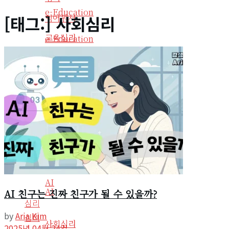
e-Education
[태그:]
사회심리
영어원서
교육심리
e-Education
교육심리
역사
역사
생산성
생산성
자기계발
자기계발
비즈니스
비즈니스
IT
IT
AI
AI
AI 친구는 진짜 친구가 될 수 있을까?
심리
by
Aria Kim
심리
사회심리
2025년 04월 24일