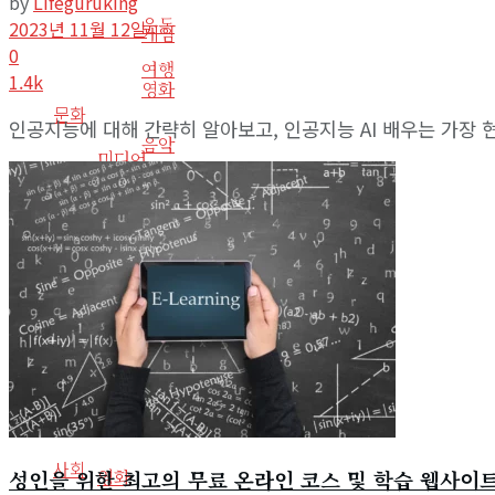
by
LIfeguruking
운동
2023년 11월 12일
게임
0
여행
1.4k
영화
문화
인공지능에 대해 간략히 알아보고, 인공지능 AI 배우는 가장 
음악
미디어
운동
예술
영화
여행
도서
문화
도서요약
미디어
음악
예술
라디오
사회
성인을 위한 최고의 무료 온라인 코스 및 학습 웹사이트
영화