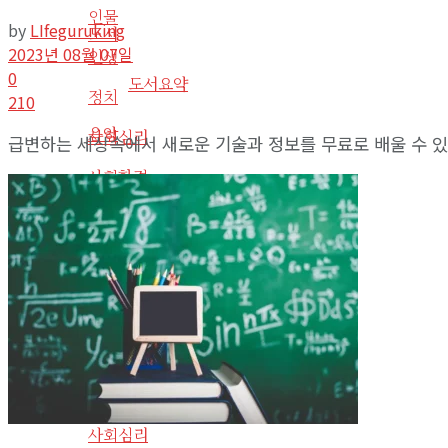
인물
by
LIfeguruking
도서
2023년 08월 07일
인생
0
도서요약
정치
210
음악
사회심리
급변하는 세상속에서 새로운 기술과 정보를 무료로 배울 수 있는
사회환경
라디오
기타
사회
사이트 소개
인물
라이프구루킹 홈페이지 이용약관
인생
문의/연락하기
정치
No Result
사회심리