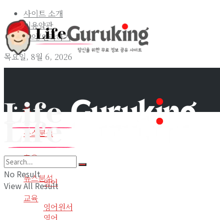
사이트 소개
이용약관
문의/연락하기
목요일, 8월 6, 2026
홈
뉴스분석
교육
홈
No Result
뉴스분석
영어
View All Result
교육
영어원서
영어