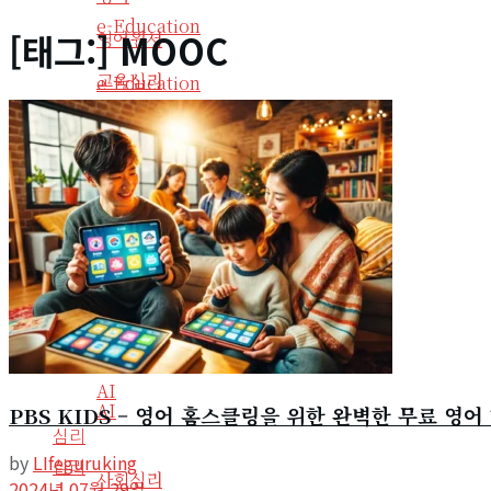
e-Education
[태그:]
MOOC
영어원서
교육심리
e-Education
교육심리
역사
역사
생산성
생산성
자기계발
자기계발
비즈니스
비즈니스
IT
IT
AI
AI
PBS KIDS – 영어 홈스클링을 위한 완벽한 무료 영어
심리
by
LIfeguruking
심리
사회심리
2024년 07월 29일