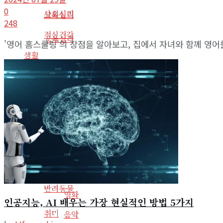
0
사회심리
교육심리
248
정신건강
교육심리
'영어 홈스쿨링'의 장점을 알아보고, 집에서 자녀와 함께 영어
생활
정신건강
태국
생활
인물
태국
사회환경
반려동물
인물
취미
사회환경
게임
반려동물
영화
인공지능, AI 배우는 가장 현실적인 방법 5가지
취미
음악