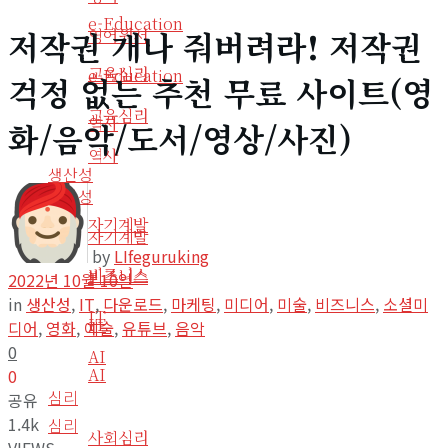
e-Education
저작권 개나 줘버려라! 저작권
영어원서
교육심리
e-Education
걱정 없는 추천 무료 사이트(영
교육심리
역사
화/음악/도서/영상/사진)
역사
생산성
생산성
자기계발
자기계발
by
LIfeguruking
비즈니스
비즈니스
2022년 10월 10일
in
생산성
,
IT
,
다운로드
,
마케팅
,
미디어
,
미술
,
비즈니스
,
소셜미
IT
IT
디어
,
영화
,
예술
,
유튜브
,
음악
0
AI
AI
0
심리
공유
1.4k
심리
사회심리
VIEWS