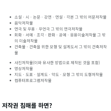
소설ㆍ시ㆍ논문ㆍ강연ㆍ연설ㆍ각본 그 밖의 어문저작물
음악저작물
연극 및 무용ㆍ무언극 그 밖의 연극저작물
회화ㆍ서예ㆍ조각ㆍ판화ㆍ공예ㆍ응용미술저작물 그 밖
의 미술저작물
건축물ㆍ건축을 위한 모형 및 설계도서 그 밖의 건축저작
물
사진저작물(이와 유사한 방법으로 제작된 것을 포함)
영상저작물
지도ㆍ도표ㆍ설계도ㆍ약도ㆍ모형 그 밖의 도형저작물
컴퓨터프로그램저작물
저작권 침해를 하면?