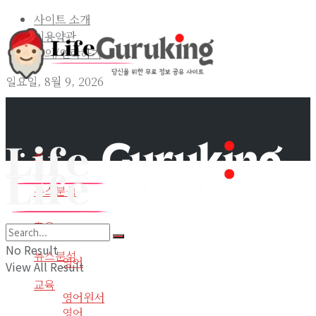
사이트 소개
이용약관
문의/연락하기
일요일, 8월 9, 2026
홈
뉴스분석
교육
홈
No Result
뉴스분석
영어
View All Result
교육
영어원서
영어