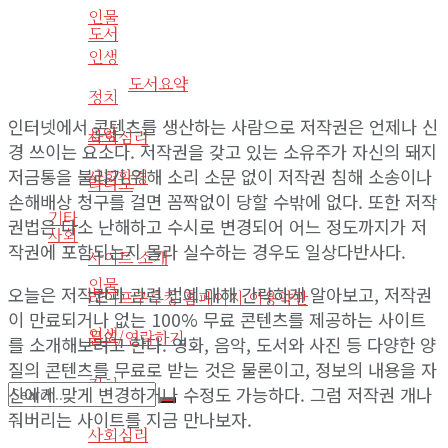
인물
도서
인생
도서요약
정치
인터넷에서 콘텐츠를 생산하는 사람으로 저작권은 언제나 신
음악
사회심리
경 쓰이는 요소다. 저작권을 갖고 있는 소유주가 자신의 돼지
저금통을 불리기 위해 소리 소문 없이 저작권 침해 소송이나
사회환경
라디오
손해배상 청구를 걸면 꼼짝없이 당할 수밖에 없다. 또한 저작
기타
권법은 다소 난해하고 수시로 변경되어 어느 정도까지가 저
사회
작권에 포함되는지 몰라 실수하는 경우도 일상다반사다.
사이트 소개
인물
오늘은 저작권과 관련 법에 대해 간략하게 알아보고, 저작권
라이프구루킹 홈페이지 이용약관
이 만료되거나 없는 100% 무료 콘텐츠를 제공하는 사이트
인생
문의/연락하기
를 소개해보려고 한다. 영화, 음악, 도서와 사진 등 다양한 양
질의 콘텐츠를 무료로 받는 것은 물론이고, 정보의 내용을 자
정치
신에게 맞게 변경하거나 수정도 가능하다. 그럼 저작권 개나
줘버리는 사이트를 지금 만나보자.
No Result
사회심리