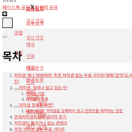
페이스북 공유
트위터 공유
사회심리
교육심리
정신건강
교육심리
생활
정신건강
태국
목차
생활
인물
태국
사회환경
저작권 개나 줘버려라! 추천 저작권 없는 무료 사이트(영화/음악/도서
반려동물
진)
인물
저작권, 얼마나 알고 있는가?
취미
저작권 이란
사회환경
저작물의 종류
게임
저작권 침해를 하면?
다른 사람의 저작권을 침해하지 않고 콘텐츠를 제작하는 방법
반려동물
영화
한국저작권위원회 권리자 찾기
저작권이 풀리거나 없는 콘텐츠
취미
음악
추천 저작권 없는 무료 사이트