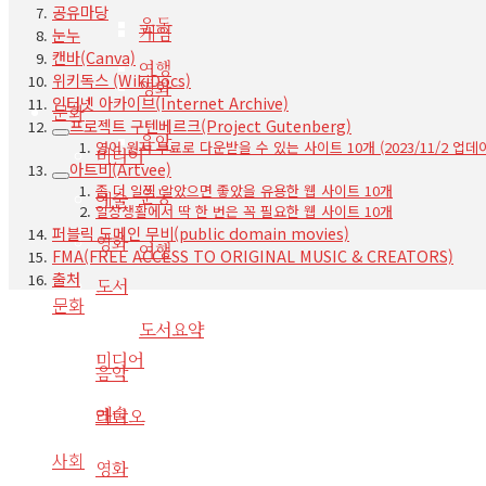
공유마당
운동
게임
눈누
캔바(Canva)
여행
위키독스 (WikiDocs)
영화
인터넷 아카이브(Internet Archive)
문화
프로젝트 구텐베르크(Project Gutenberg)
음악
영어 원서 무료로 다운받을 수 있는 사이트 10개 (2023/11/2 업데
미디어
아트비(Artvee)
좀 더 일찍 알았으면 좋았을 유용한 웹 사이트 10개
운동
예술
일상생활에서 딱 한 번은 꼭 필요한 웹 사이트 10개
퍼블릭 도메인 무비(public domain movies)
영화
여행
FMA(FREE ACCESS TO ORIGINAL MUSIC & CREATORS)
출처
도서
문화
도서요약
미디어
음악
예술
라디오
사회
영화