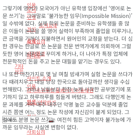
인물
그렇기에 영어가 모국어가 아닌 유학생 입장에선 ‘영어로 논
도서
문 쓰기’는 그야말로 ‘불가능한 임무(Impossible Mission)’
인생
일 수밖에 없다. 실제 학위 논문을 준비하는 유학생들 중 많
도서요약
정치
은 이들이 논문을 쓸 영어 실력이 부족하여 졸업을 미루거나,
큰 금액을 기꺼이 지불하면서 원어민의 교정을 받는다. 더 심
음악
사회심리
한 경우는 한글로 쓴 논문을 전문 번역가에게 의뢰하여 그럴
듯한 영어 논문으로 꾸미게 하거나, 더 나아가 특정 업체에
사회환경
라디오
천문학적인 돈을 주고 논문 대필을 맡기는 경우도 있다.
기타
사회
나 또한 마찬가지로 몇 날 며칠 밤새가며 실험 논문을 쓰다가
사이트 소개
다 때려치우고 내일 당장 한국으로 돌아갈까란 생각을 수십
인물
번해왔다. 그러나 남들보다 한참 늦게 시작한 공부였기에 포
라이프구루킹 홈페이지 이용약관
기하지 않고 하루하루를 힘들게 버텼다. 그래도 다행인게 논
인생
문의/연락하기
문 과제를 거의 매주 내주던 악명 높은 교수들 덕분에 졸업
시즌 쯤엔 어느 정도 논문 작성에 자신감이 붙게 되었다. 그
정치
럼에도 분명 논문 쓰기는 여전히 힘든 고역이자 불가능에 가
까운 임무라는 사실엔 변함이 없다.
No Result
사회심리