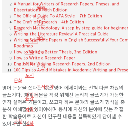
A Manual for Writers of Research Papers, Theses, and
운동
게임
Dissertations – 8th Edition
The Official Guide To APA Style – 7th Edition
여행
The Craft of Research – 4th Edition
영화
Research Methodology, A step-by-step guide for beginne
문화
Writing the Literature Review: A Practical Guide
음악
Writing Scientific Papers in English Successfully: Your Co
미디어
Roadmap
운동
How to Write a Better Thesis, 3nd Edition
예술
How to Write a Research Paper
English for Writing Research Papers, 2nd Edition
영화
여행
100 Tips to Avoid Mistakes in Academic Writing and Pres
도서
문화
도서요약
영어 논문을 쓴다는 것은’영어 에세이와는 전혀 다른 차원의
글쓰기다. 영어 논문을 작성 위해선 논리적 글쓰기가 가능한
미디어
음악
영작 실력은 기본이고, 쓰고자 하는 분야의 글쓰기 형식을 충
분히 이해할 수 있어야하며 동시에 자신의 분야에 맞는 적절
예술
라디오
한 학술용어로 자신이 연구한 내용을 설득력있게 담아낼 수
사회
있어야만 한다.
영화