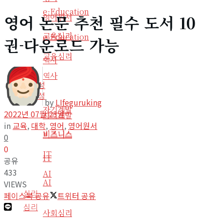
e-Education
영어 논문 추천 필수 도서 10
영어원서
교육심리
e-Education
권-다운로드 가능
교육심리
역사
역사
생산성
생산성
by
LIfeguruking
자기계발
2022년 07월 23일
자기계발
in
교육
,
대학
,
영어
,
영어원서
비즈니스
비즈니스
0
0
IT
IT
공유
433
AI
AI
VIEWS
심리
페이스북 공유
트위터 공유
심리
사회심리