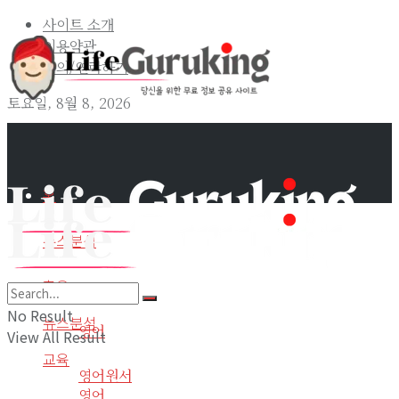
사이트 소개
이용약관
문의/연락하기
토요일, 8월 8, 2026
홈
뉴스분석
교육
홈
No Result
뉴스분석
영어
View All Result
교육
영어원서
영어