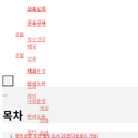
사회심리
교육심리
정신건강
교육심리
생활
정신건강
태국
생활
인물
태국
사회환경
반려동물
인물
취미
사회환경
게임
목차
반려동물
영화
취미
음악
영어 논문 추천 필수 도서 10권(다운로드 가능)