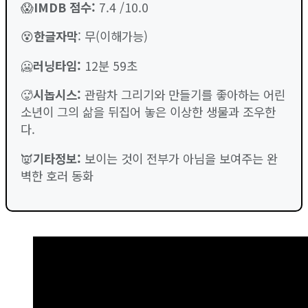
😱
IMDB 점수
:
7.4 /10.0
😵
한글자막
: 무(이해가능)
🥶
러닝타임
:
12분 59초
🥵
시놉시스:
관람차 그리기와 만들기를 좋아하는 어린
소년이 그의 삶을 뒤집어 놓은 이상한 생물과 조우한
다.
👿
기타정보:
보이는 것이 전부가 아님을 보여주는 완
벽한 호러 동화