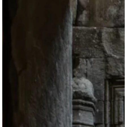
View All Result
사회환경
기타
사이트 소개
라이프구루킹 홈페이지 이용약관
문의/연락하기
No Result