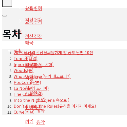
사회심리
교육심리
정신건강
교육심리
목차
생활
정신건강
태국
생활
2023 당신의 간담을써늘하게 할 공포 단편 10선
인물
Tunnel(터널)
Ignore It(그냥 무시해)
태국
사회환경
Woods(숲)
Who’s Hungry?(누가 배고프니?)
반려동물
인물
PopCorn(팝콘)
취미
La Noria(라 노리아)
사회환경
The Chair(의자)
게임
Into the Night(djena 속으로 )
Don’t Break The Rules(규칙을 어기지 마세요)
반려동물
영화
Curve(커브)
취미
음악