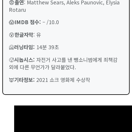
😨
출연
: Matthew Sears, Aleks Paunovic, Elysia
Rotaru
😱
IMDB 점수
:
– /10.0
😵
한글자막
: 유
🥶
러닝타임
:
14분 39초
🥵
시놉시스:
자전거 사고를 낸 뺑소니범에게 죄책감
외에 다른 무언가가 달라붙었다.
👿
기타정보:
2021 쇼크 영화제 수상작