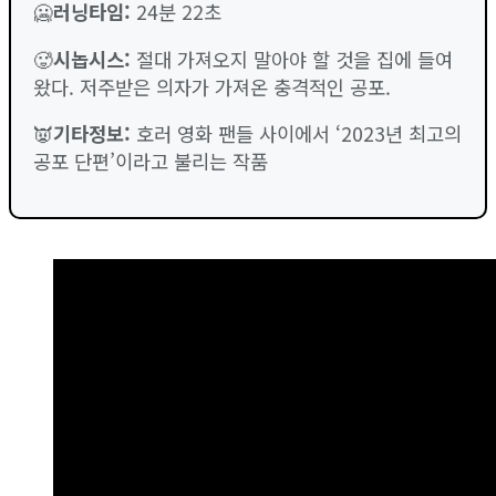
🥶
러닝타임
:
24분 22초
🥵
시놉시스:
절대 가져오지 말아야 할 것을 집에 들여
왔다. 저주받은 의자가 가져온 충격적인 공포.
👿
기타정보:
호러 영화 팬들 사이에서 ‘2023년 최고의
공포 단편’이라고 불리는 작품