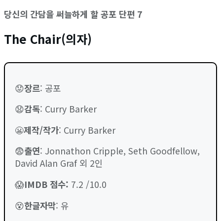
당신의 간담을 써늘하게 할 공포 단편 7
The Chair(의자)
😟
장르
: 공포
😧
감독
: Curry Barker
😬
제작/작가
: Curry Barker
😨
출연
: Jonnathon Cripple, Seth Goodfellow,
David Alan Graf 외 2인
😱
IMDB 점수
:
7.2 /10.0
😵
한글자막
: 유