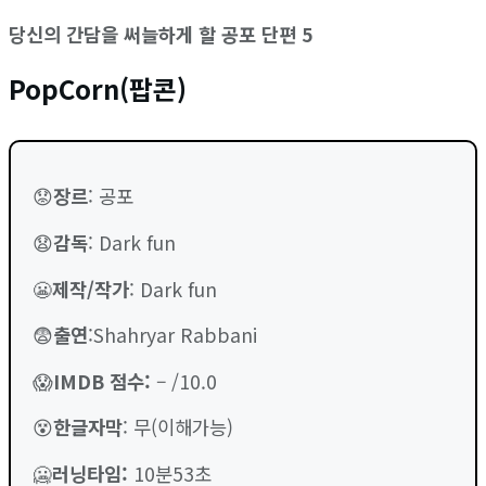
당신의 간담을 써늘하게 할 공포 단편 5
PopCorn(팝콘)
😟
장르
: 공포
😧
감독
: Dark fun
😬
제작/작가
: Dark fun
😨
출연
:Shahryar Rabbani
😱
IMDB 점수
:
– /10.0
😵
한글자막
: 무(이해가능)
🥶
러닝타임
:
10분53초