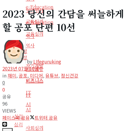
e-Education
2023 당신의 간담을 써늘하게
영어원서
교육심리
e-Education
할 공포 단편 10선
교육심리
역사
역사
생산성
생산성
by
LIfeguruking
자기계발
2023년 07월 10일
자기계발
in
재미
,
공포
,
미디어
,
유튜브
,
정신건강
비즈니스
비즈니스
0
0
IT
IT
공유
96
AI
AI
VIEWS
심리
페이스북 공유
트위터 공유
심리
사회심리