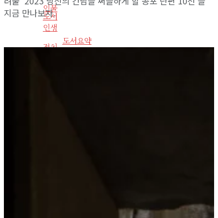
려줄 ‘2023 당신의 간담을 써늘하게 할 공포 단편 10선’을
인물
지금 만나보자.
도서
인생
도서요약
정치
음악
사회심리
사회환경
라디오
기타
사회
사이트 소개
인물
라이프구루킹 홈페이지 이용약관
인생
문의/연락하기
정치
No Result
사회심리