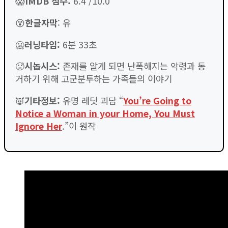
😱
IMDB 점수
:
6.4 /10.0
😵
한글자막
: 유
🥶
러닝타임
:
6분 33초
🥵
시놉시스:
존재를 알게 되면 난폭해지는 악령과 동
거하기 위해 고군분투하는 가족들의 이야기
👿
기타정보:
유명 레딧 괴담 “
You’re Going to
Notice a Woman in your Home, You Must
Ignore Her
.”이 원작