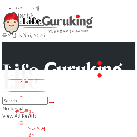
사이트 소개
이용약관
문의/연락하기
목요일, 8월 6, 2026
홈
뉴스분석
교육
홈
No Result
뉴스분석
영어
View All Result
교육
영어원서
영어