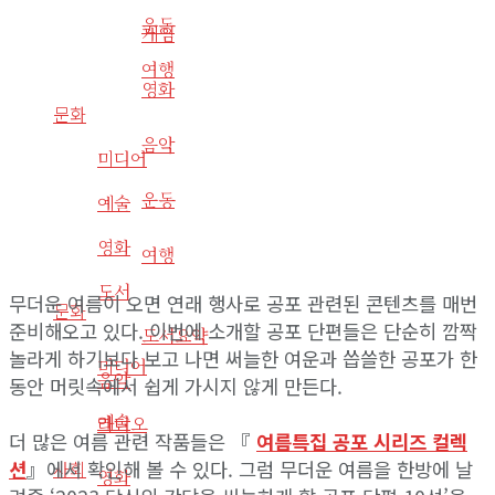
운동
게임
여행
영화
문화
음악
미디어
운동
예술
영화
여행
도서
무더운 여름이 오면 연래 행사로 공포 관련된 콘텐츠를 매번
문화
준비해오고 있다. 이번에 소개할 공포 단편들은 단순히 깜짝
도서요약
놀라게 하기보다 보고 나면 써늘한 여운과 씁쓸한 공포가 한
미디어
음악
동안 머릿속에서 쉽게 가시지 않게 만든다.
예술
라디오
더 많은 여름 관련 작품들은 『
여름특집 공포 시리즈 컬렉
사회
션
』에서 확인해 볼 수 있다. 그럼 무더운 여름을 한방에 날
영화