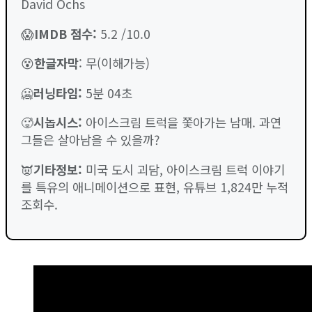
David Ochs
😱
IMDB 점수
:
5.2 /10.0
😵
한글자막
: 무(이해가능)
🥶
러닝타임
:
5분 04초
🥵
시놉시스:
아이스크림 트럭을 쫓아가는 남매. 과연
그들은 살아남을 수 있을까?
👿
기타정보:
미국 도시 괴담, 아이스크림 트럭 이야기
를 특유의 애니메이션으로 표현, 유튜브 1,824만 누적
조회수.