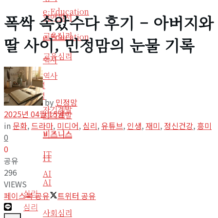
e-Education
폭싹 속았수다 후기 – 아버지와
영어원서
교육심리
e-Education
딸 사이, 민정맘의 눈물 기록
교육심리
역사
역사
생산성
생산성
by
민정맘
자기계발
2025년 04월 15일
자기계발
in
문화
,
드라마
,
미디어
,
심리
,
유튜브
,
인생
,
재미
,
정신건강
,
흥미
비즈니스
비즈니스
0
0
IT
IT
공유
296
AI
AI
VIEWS
심리
페이스북 공유
트위터 공유
심리
사회심리