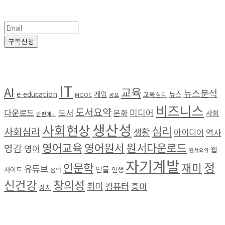
정기구독
구독신청
Browse by Tag
IT
AI
교육
뉴스분석
e-education
게임
뉴스
교육심리
MOOC
공포
비즈니스
도서요약
미디어
다운로드
도서
문화
사회
단편애니
생산성
사회현상
심리
사회심리
생활
아이디어
역사
영어교육
영어원서
원서다운로드
영감
영어
웹
원서요약
자기계발
정
인문학
재미
유튜브
인물
사이트
인생
음악
신건강
창의성
취미
컴퓨터
흥미
정치
최근 소식