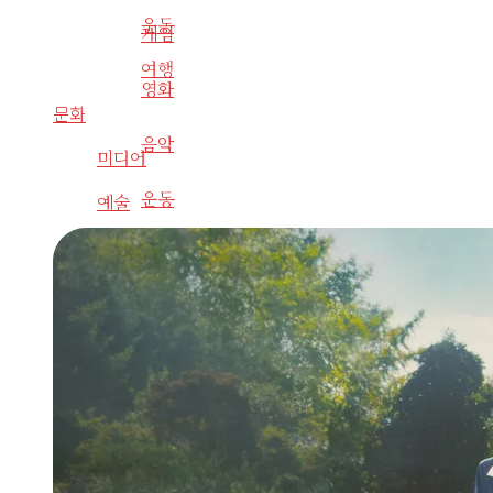
운동
게임
여행
영화
문화
음악
미디어
운동
예술
영화
여행
도서
문화
도서요약
미디어
음악
예술
라디오
사회
영화