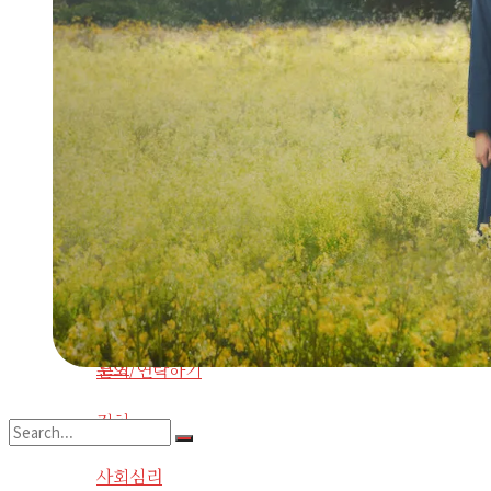
인물
도서
인생
도서요약
정치
음악
사회심리
사회환경
라디오
기타
사회
사이트 소개
인물
라이프구루킹 홈페이지 이용약관
인생
문의/연락하기
정치
No Result
사회심리