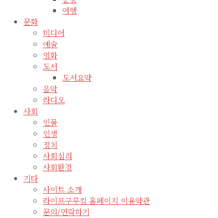
여행
문화
미디어
예술
영화
도서
도서요약
음악
라디오
사회
인물
인생
정치
사회심리
사회환경
기타
사이트 소개
라이프구루킹 홈페이지 이용약관
문의/연락하기