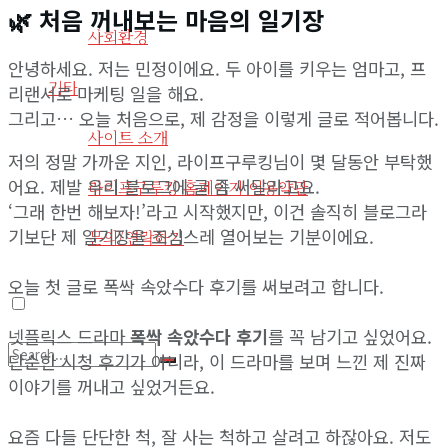
🌿 처음 꺼내보는 마음의 일기장
View All Result
사회환경
안녕하세요. 저는 민정이에요. 두 아이를 키우는 엄마고, 프
기타
리랜서로 마케팅 일을 해요.
그리고… 오늘 처음으로, 제 감정을 이렇게 글로 적어봅니다.
사이트 소개
저의 정말 가까운 지인, 라이프구루킹님이 몇 달동안 부탁했
어요. 제발 우리 블로그에 글 좀 써달라고요.
라이프구루킹 홈페이지 이용약관
‘그래 한번 해보자!’라고 시작했지만, 이건 솔직히 블로그라
기보단 제 일기장을 조심스레 열어보는 기분이에요.
문의/연락하기
오늘 첫 글로 폭싹 속았수다 후기를 써보려고 합니다.
넷플릭스 드라마
폭싹 속았수다 후기
를 꼭 남기고 싶었어요.
단순한 시청 후기가 아니라, 이 드라마를 보며 느낀 제 진짜
이야기를 꺼내고 싶었거든요.
No Result
요즘 다들 단단한 척, 잘 사는 척하고 살려고 하잖아요. 저도