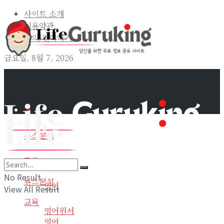
사이트 소개
이용약관
문의/연락하기
금요일, 8월 7, 2026
홈
뉴스분석
교육
홈
No Result
뉴스분석
영어
View All Result
교육
영어원서
영어