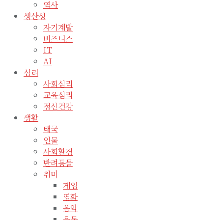
역사
생산성
자기계발
비즈니스
IT
AI
심리
사회심리
교육심리
정신건강
생활
태국
인물
사회환경
반려동물
취미
게임
영화
음악
운동