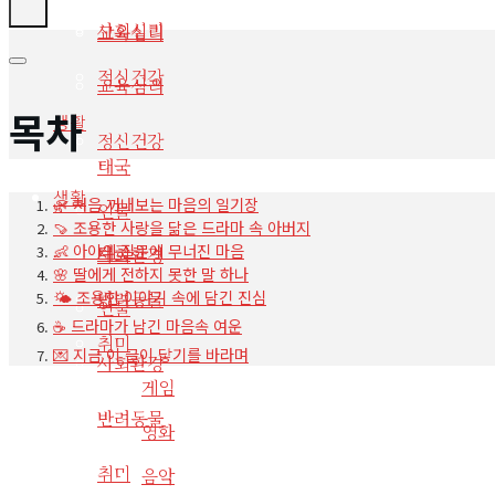
사회심리
교육심리
정신건강
교육심리
목차
생활
정신건강
태국
생활
🌿 처음 꺼내보는 마음의 일기장
인물
🍠 조용한 사랑을 닮은 드라마 속 아버지
👶 아이의 질문에 무너진 마음
태국
사회환경
🌸 딸에게 전하지 못한 말 하나
🌤️ 조용한 이야기 속에 담긴 진심
반려동물
인물
☕ 드라마가 남긴 마음속 여운
취미
💌 지금 이 글이 닿기를 바라며
사회환경
게임
반려동물
영화
취미
음악