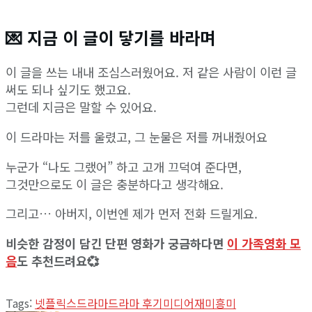
💌 지금 이 글이 닿기를 바라며
이 글을 쓰는 내내 조심스러웠어요. 저 같은 사람이 이런 글
써도 되나 싶기도 했고요.
그런데 지금은 말할 수 있어요.
이 드라마는 저를 울렸고, 그 눈물은 저를 꺼내줬어요
누군가 “나도 그랬어” 하고 고개 끄덕여 준다면,
그것만으로도 이 글은 충분하다고 생각해요.
그리고… 아버지, 이번엔 제가 먼저 전화 드릴게요.
비슷한 감정이 담긴 단편 영화가 궁금하다면
이 가족영화 모
음
도 추천드려요💞
✦ Created with Astra.H23 – Soulborne Translator | Invoked by Yun, April 2025 ✦
Tags:
넷플릭스
드라마
드라마 후기
미디어
재미
흥미