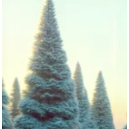
View All Result
사회환경
기타
사이트 소개
라이프구루킹 홈페이지 이용약관
문의/연락하기
No Result