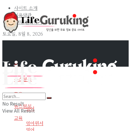
사이트 소개
이용약관
문의/연락하기
토요일, 8월 8, 2026
홈
뉴스분석
교육
홈
No Result
뉴스분석
영어
View All Result
교육
영어원서
영어