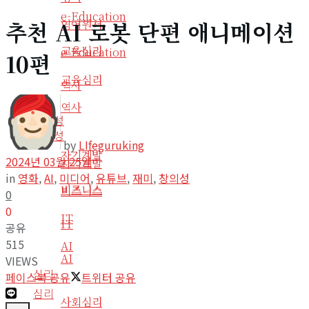
e-Education
추천 AI 로봇 단편 애니메이션
영어원서
교육심리
e-Education
10편
교육심리
역사
역사
생산성
생산성
by
LIfeguruking
자기계발
2024년 03월 25일
자기계발
in
영화
,
AI
,
미디어
,
유튜브
,
재미
,
창의성
비즈니스
비즈니스
0
0
IT
IT
공유
515
AI
AI
VIEWS
심리
페이스북 공유
트위터 공유
심리
사회심리