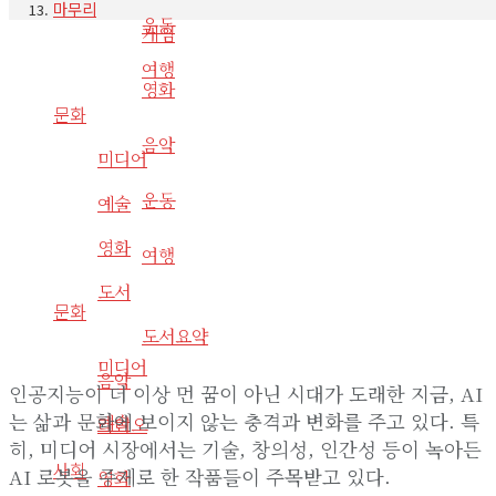
마무리
운동
게임
여행
영화
문화
음악
미디어
운동
예술
영화
여행
도서
문화
도서요약
미디어
음악
인공지능이 더 이상 먼 꿈이 아닌 시대가 도래한 지금, AI
는 삶과 문화에 보이지 않는 충격과 변화를 주고 있다. 특
예술
라디오
히, 미디어 시장에서는 기술, 창의성, 인간성 등이 녹아든
사회
AI 로봇을 주제로 한 작품들이 주목받고 있다.
영화