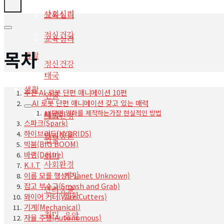
사회심리
교육심리
정신건강
교육심리
목차
생활
정신건강
태국
생활
추천 AI 로봇 단편 애니메이션 10편
인물
AI 로봇 단편 애니메이션 갖고 있는 매력
AI 단편 영화를 제작하는가장 현실적인 방법
태국
사회환경
스파크(Spark)
하이브리드(HYBRIDS)
반려동물
인물
빅붐(BIG BOOM)
바램(Desire)
취미
사회환경
K.I.T
게임
이름 모를 행성(Planet Unknown)
잡고 부수고(Smash and Grab)
반려동물
영화
와이어 커터(Wire Cutters)
기계(Mechanical)
취미
음악
자율 주행(Autonomous)