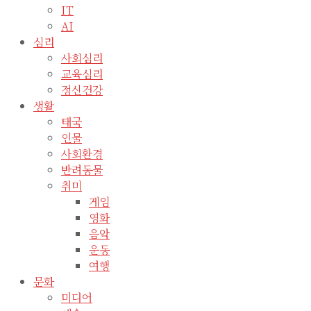
IT
AI
심리
사회심리
교육심리
정신건강
생활
태국
인물
사회환경
반려동물
취미
게임
영화
음악
운동
여행
문화
미디어