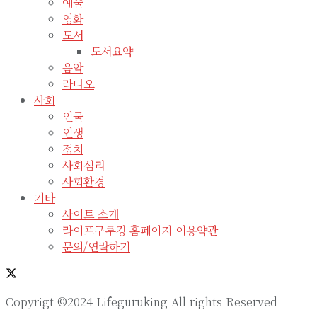
예술
영화
도서
도서요약
음악
라디오
사회
인물
인생
정치
사회심리
사회환경
기타
사이트 소개
라이프구루킹 홈페이지 이용약관
문의/연락하기
Copyrigt ©2024 Lifeguruking All rights Reserved