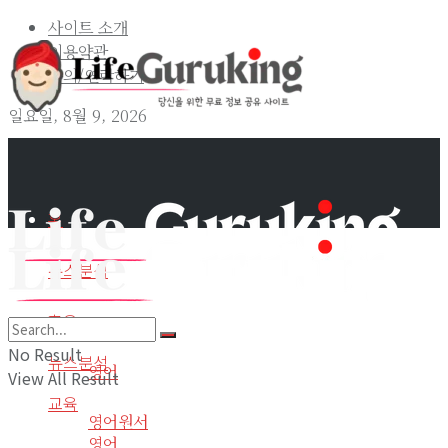
사이트 소개
이용약관
문의/연락하기
일요일, 8월 9, 2026
홈
뉴스분석
교육
홈
No Result
뉴스분석
영어
View All Result
교육
영어원서
영어