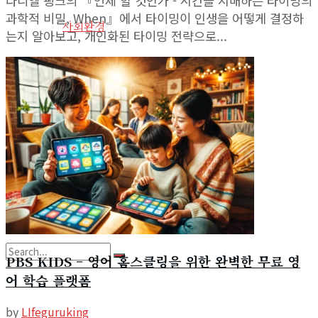
다니엘 핑크의 『언제 할 것인가 - 시간을 지배하는 타이밍의
과학적 비밀, When』에서 타이밍이 인생을 어떻게 결정하
View All Result
사회환경
는지 알아보고, 개인화된 타이밍 전략으로...
기타
사이트 소개
라이프구루킹 홈페이지 이용약관
문의/연락하기
PBS KIDS – 영어 홈스클링을 위한 완벽한 무료 영
어 학습 플랫폼
No Result
by
LIfeguruking