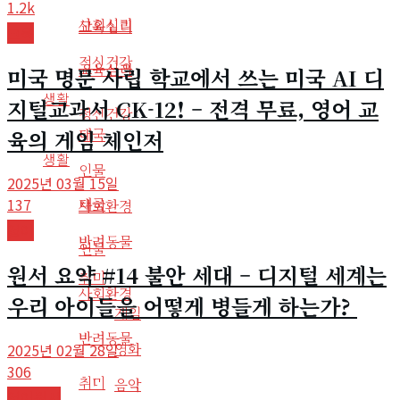
1.2k
사회심리
교육심리
교육
정신건강
교육심리
미국 명문 사립 학교에서 쓰는 미국 AI 디
생활
지털교과서 CK-12! – 전격 무료, 영어 교
정신건강
육의 게임 체인저
태국
생활
인물
2025년 03월 15일
태국
137
사회환경
영어
반려동물
인물
원서 요약 #14 불안 세대 – 디지털 세계는
취미
사회환경
우리 아이들을 어떻게 병들게 하는가?
게임
반려동물
영화
2025년 02월 28일
306
취미
음악
영어원서