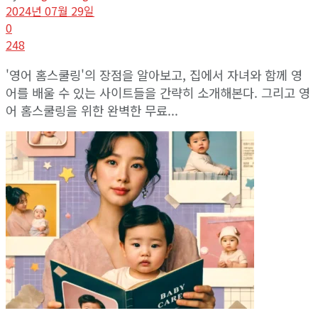
View All Result
2024년 07월 29일
0
248
'영어 홈스쿨링'의 장점을 알아보고, 집에서 자녀와 함께 영
어를 배울 수 있는 사이트들을 간략히 소개해본다. 그리고 영
어 홈스쿨링을 위한 완벽한 무료...