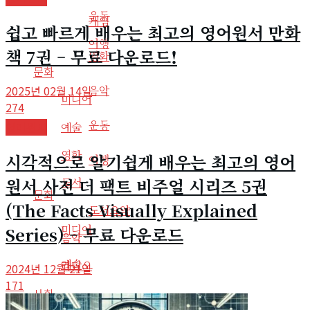
운동
게임
쉽고 빠르게 배우는 최고의 영어원서 만화
여행
책 7권 – 무료 다운로드!
영화
문화
음악
2025년 02월 14일
미디어
274
운동
예술
영어원서
영화
시각적으로 알기쉽게 배우는 최고의 영어
여행
원서 사전 더 팩트 비주얼 시리즈 5권
도서
문화
(The Facts Visually Explained
도서요약
미디어
Series) – 무료 다운로드
음악
예술
라디오
2024년 12월 21일
171
사회
영화