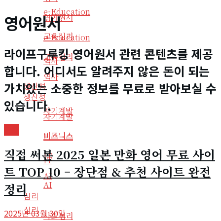
e-Education
영어원서
영어원서
교육심리
e-Education
라이프구루킹 영어원서 관련 콘텐츠를 제공
교육심리
역사
합니다. 어디서도 알려주지 않은 돈이 되는
역사
가치있는 소중한 정보를 무료로 받아보실 수
생산성
생산성
있습니다.
자기계발
자기계발
문화
비즈니스
비즈니스
직접 써본 2025 일본 만화 영어 무료 사이
IT
IT
트 TOP 10 – 장단점 & 추천 사이트 완전
AI
AI
정리
심리
심리
2025년 03월 30일
사회심리