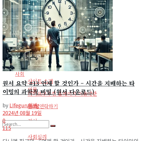
인물
도서
인생
도서요약
정치
음악
사회심리
사회환경
라디오
기타
사회
사이트 소개
원서 요약 #13 언제 할 것인가 – 시간을 지배하는 타
인물
이밍의 과학적 비밀 (원서 다운로드)
라이프구루킹 홈페이지 이용약관
by
LIfeguruking
인생
문의/연락하기
2024년 08월 19일
0
정치
115
No Result
사회심리