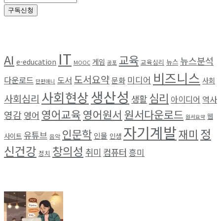
구독신청
Browse by Tag
IT
AI
교육
뉴스분석
e-education
게임
뉴스
교육심리
MOOC
공포
비즈니스
도서요약
미디어
다운로드
도서
문화
사회
단편애니
생산성
사회현상
심리
사회심리
생활
아이디어
역사
영어교육
영어원서
원서다운로드
영감
영어
웹
원서요약
자기계발
정
인문학
재미
유튜브
인물
사이트
인생
음악
신건강
창의성
취미
컴퓨터
흥미
정치
최근 소식