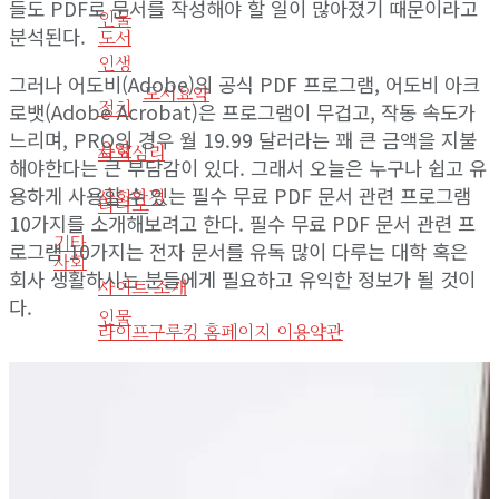
들도 PDF로 문서를 작성해야 할 일이 많아졌기 때문이라고
인물
분석된다.
도서
인생
그러나 어도비(Adobe)의 공식 PDF 프로그램, 어도비 아크
도서요약
정치
로뱃(Adobe Acrobat)은 프로그램이 무겁고, 작동 속도가
느리며, PRO의 경우 월 19.99 달러라는 꽤 큰 금액을 지불
음악
사회심리
해야한다는 큰 부담감이 있다. 그래서 오늘은 누구나 쉽고 유
용하게 사용할 수 있는 필수 무료 PDF 문서 관련 프로그램
사회환경
라디오
10가지를 소개해보려고 한다. 필수 무료 PDF 문서 관련 프
기타
로그램 10가지는 전자 문서를 유독 많이 다루는 대학 혹은
사회
회사 생활하시는 분들에게 필요하고 유익한 정보가 될 것이
사이트 소개
다.
인물
라이프구루킹 홈페이지 이용약관
인생
문의/연락하기
정치
No Result
사회심리