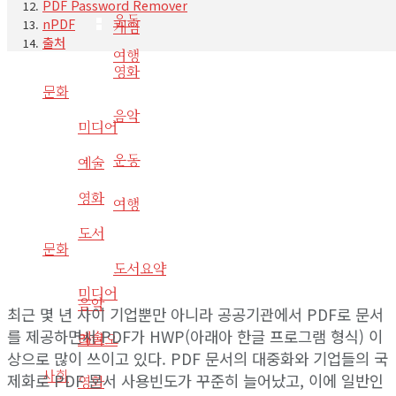
PDF Password Remover
운동
nPDF
게임
출처
여행
영화
문화
음악
미디어
운동
예술
영화
여행
도서
문화
도서요약
미디어
음악
최근 몇 년 사이 기업뿐만 아니라 공공기관에서 PDF로 문서
를 제공하면서 PDF가 HWP(아래아 한글 프로그램 형식) 이
예술
라디오
상으로 많이 쓰이고 있다. PDF 문서의 대중화와 기업들의 국
사회
제화로 PDF 문서 사용빈도가 꾸준히 늘어났고, 이에 일반인
영화