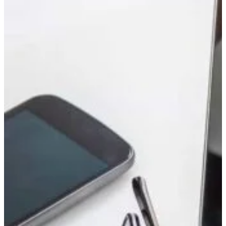
View All Result
사회환경
기타
사이트 소개
라이프구루킹 홈페이지 이용약관
문의/연락하기
No Result