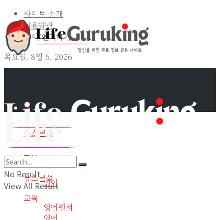
사이트 소개
이용약관
문의/연락하기
목요일, 8월 6, 2026
홈
뉴스분석
교육
홈
No Result
뉴스분석
영어
View All Result
교육
영어원서
영어