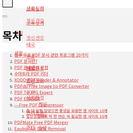
사회심리
교육심리
정신건강
교육심리
목차
생활
정신건강
태국
생활
필수 무료 PDF 문서 관련 프로그램 10가지
인물
PDF 문서란?
PDF 문서만의 장점
태국
사회환경
수마트라 PDF 리더
XODO PDF Reader & Annotator
반려동물
인물
PDFdu Free Image to PDF Converter
취미
PDF To JPG Expert
사회환경
PDF ERASER
게임
Free PDF Compressor
좀 더 일찍 알았으면 좋았을 유용한 웹 사이트 10개
반려동물
영화
일상생활에서 딱 한 번은 꼭 필요한 웹 사이트 10개
PDFMate Free PDF Merger
취미
음악
Epubor All DRM Removal