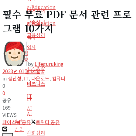
e-Education
필수 무료 PDF 문서 관련 프로
영어원서
교육심리
e-Education
그램 10가지
교육심리
역사
역사
생산성
생산성
by
LIfeguruking
자기계발
2023년 01월 14일
자기계발
in
생산성
,
IT
,
다운로드
,
컴퓨터
비즈니스
비즈니스
0
0
IT
IT
공유
169
AI
AI
VIEWS
심리
페이스북 공유
트위터 공유
심리
사회심리