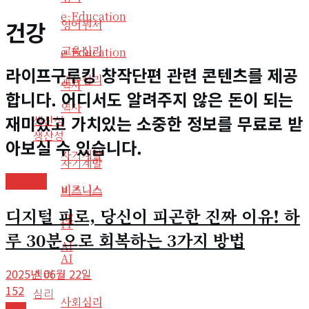
e-Education
건강
영어원서
교육심리
e-Education
라이프구루킹 창작단편 관련 콘텐츠를 제공
교육심리
역사
합니다. 어디서도 알려주지 않은 돈이 되는
역사
재미있고 가치있는 소중한 정보를 무료로 받
생산성
생산성
아보실 수 있습니다.
자기계발
자기계발
정신건강
비즈니스
비즈니스
디지털 피로, 당신이 피곤한 진짜 이유! 하
IT
IT
루 30분으로 회복하는 3가지 방법
AI
AI
2025년 06월 22일
심리
152
심리
사회심리