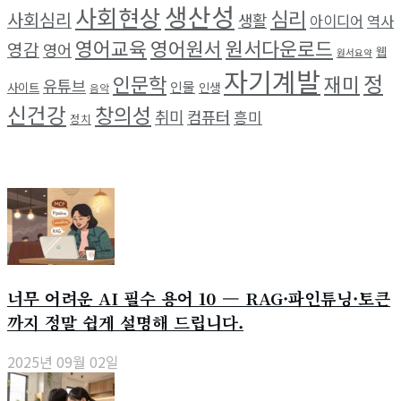
생산성
사회현상
심리
사회심리
생활
아이디어
역사
영어교육
영어원서
원서다운로드
영감
영어
웹
원서요약
자기계발
정
인문학
재미
유튜브
인물
사이트
인생
음악
신건강
창의성
취미
컴퓨터
흥미
정치
최근 소식
너무 어려운 AI 필수 용어 10 — RAG·파인튜닝·토큰
까지 정말 쉽게 설명해 드립니다.
2025년 09월 02일