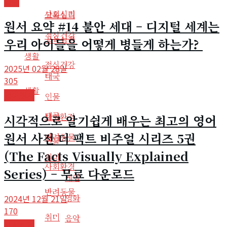
영어
사회심리
교육심리
원서 요약 #14 불안 세대 – 디지털 세계는
정신건강
교육심리
우리 아이들을 어떻게 병들게 하는가?
생활
정신건강
2025년 02월 28일
태국
305
생활
영어원서
인물
태국
사회환경
시각적으로 알기쉽게 배우는 최고의 영어
원서 사전 더 팩트 비주얼 시리즈 5권
반려동물
인물
(The Facts Visually Explained
취미
사회환경
Series) – 무료 다운로드
게임
반려동물
영화
2024년 12월 21일
170
취미
음악
사회환경