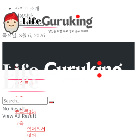
사이트 소개
이용약관
문의/연락하기
목요일, 8월 6, 2026
홈
뉴스분석
교육
홈
No Result
뉴스분석
영어
View All Result
교육
영어원서
영어