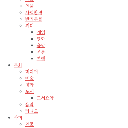
인물
사회환경
반려동물
취미
게임
영화
음악
운동
여행
문화
미디어
예술
영화
도서
도서요약
음악
라디오
사회
인물