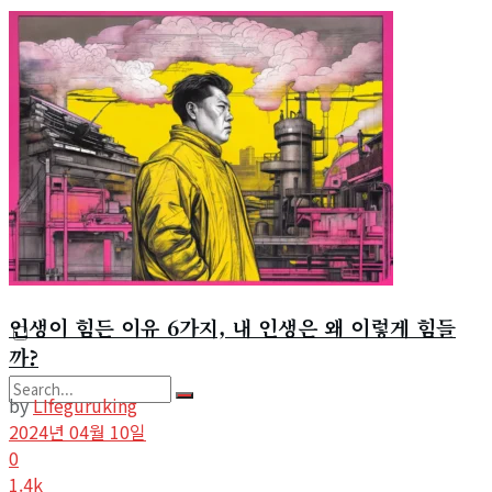
View All Result
사회환경
기타
사이트 소개
라이프구루킹 홈페이지 이용약관
문의/연락하기
인생이 힘든 이유 6가지, 내 인생은 왜 이렇게 힘들
까?
by
LIfeguruking
2024년 04월 10일
No Result
0
1.4k