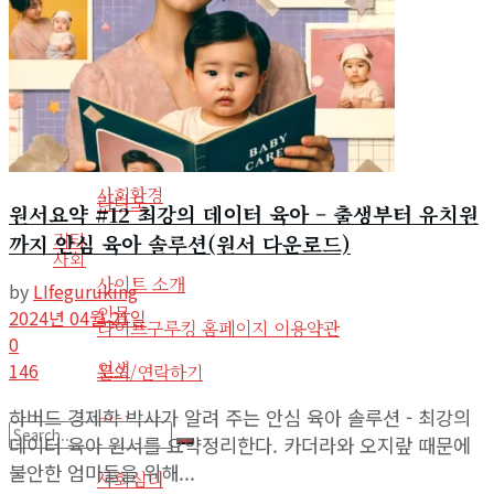
인물
도서
인생
도서요약
정치
음악
사회심리
사회환경
라디오
원서요약 #12 최강의 데이터 육아 – 출생부터 유치원
기타
까지 안심 육아 솔루션(원서 다운로드)
사회
사이트 소개
by
LIfeguruking
인물
2024년 04월 21일
라이프구루킹 홈페이지 이용약관
0
인생
146
문의/연락하기
하버드 경제학 박사가 알려 주는 안심 육아 솔루션 - 최강의
정치
데이터 육아 원서를 요약정리한다. 카더라와 오지랖 때문에
불안한 엄마들을 위해...
No Result
사회심리