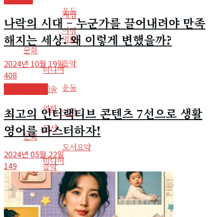
운동
게임
나락의 시대 – 누군가를 끌어내려야 만족
여행
해지는 세상. 왜 이렇게 변했을까?
영화
문화
음악
2024년 10월 19일
미디어
408
운동
예술
e-Education
영화
최고의 인터랙티브 콘텐츠 7선으로 생활
여행
영어를 마스터하자!
도서
문화
도서요약
2024년 05월 22일
미디어
149
음악
예술
라디오
사회
영화