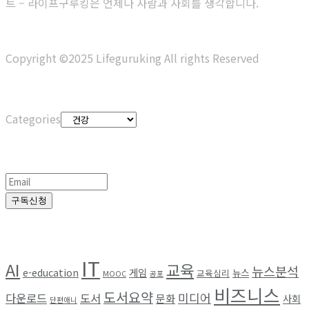
트 – 라이프구루킹은 언제나 사람과 사회를 생각합니다.
Copyright ©2025 Lifeguruking All rights Reserved
Categories
Categories
정기구독
구독신청
Browse by Tag
IT
AI
교육
뉴스분석
e-education
게임
뉴스
교육심리
MOOC
공포
비즈니스
도서요약
미디어
다운로드
도서
문화
사회
단편애니