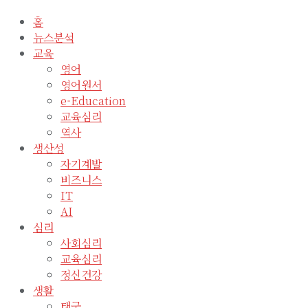
홈
뉴스분석
교육
영어
영어원서
e-Education
교육심리
역사
생산성
자기계발
비즈니스
IT
AI
심리
사회심리
교육심리
정신건강
생활
태국