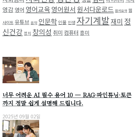
영어교육
영어원서
원서다운로드
영감
영어
웹
원서요약
자기계발
정
인문학
재미
유튜브
인물
사이트
인생
음악
신건강
창의성
취미
컴퓨터
흥미
정치
최근 소식
너무 어려운 AI 필수 용어 10 — RAG·파인튜닝·토큰
까지 정말 쉽게 설명해 드립니다.
2025년 09월 02일