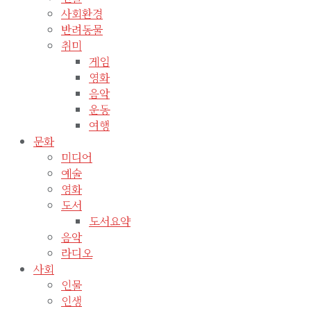
사회환경
반려동물
취미
게임
영화
음악
운동
여행
문화
미디어
예술
영화
도서
도서요약
음악
라디오
사회
인물
인생