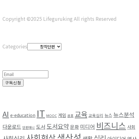
View All Result
Copyright ©2025 Lifeguruking All rights Reserved
Categories
Categories
정기구독
구독신청
Browse by Tag
IT
AI
교육
뉴스분석
e-education
게임
뉴스
교육심리
MOOC
공포
비즈니스
도서요약
미디어
다운로드
도서
문화
사회
단편애니
생산성
사회현상
심리
사회심리
생활
아이디어
역사