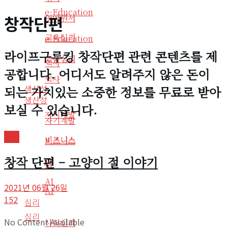
e-Education
창작단편
영어원서
교육심리
e-Education
라이프구루킹 창작단편 관련 콘텐츠를 제
교육심리
역사
공합니다. 어디서도 알려주지 않은 돈이
역사
생산성
되는 가치있는 소중한 정보를 무료로 받아
생산성
보실 수 있습니다.
자기계발
자기계발
영감
비즈니스
비즈니스
창작 단편 – 고양이 절 이야기
IT
IT
AI
2021년 06월 26일
AI
152
심리
심리
No Content Available
사회심리