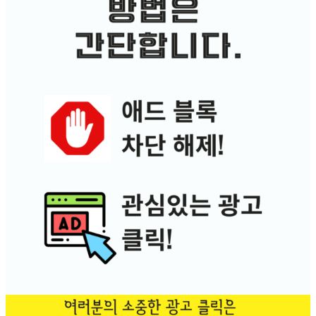
인물
도서
인생
도서요약
정치
음악
사회심리
사회환경
라디오
기타
사회
사이트 소개
인물
라이프구루킹 홈페이지 이용약관
인생
문의/연락하기
정치
No Result
사회심리