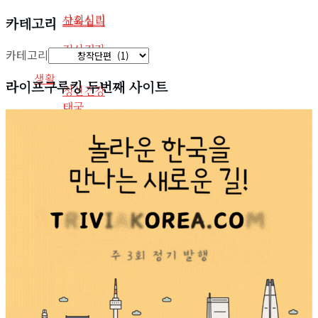
사회심리
교육심리
카테고리
정신건강
카테고리
교육심리
생활
라이프구루킹 두번째 사이트
정신건강
태국
생활
인물
태국
사회환경
반려동물
인물
취미
사회환경
게임
반려동물
영화
취미
음악