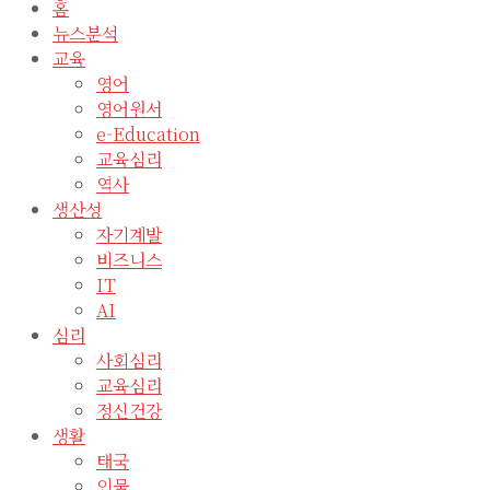
홈
뉴스분석
교육
영어
영어원서
e-Education
교육심리
역사
생산성
자기계발
비즈니스
IT
AI
심리
사회심리
교육심리
정신건강
생활
태국
인물