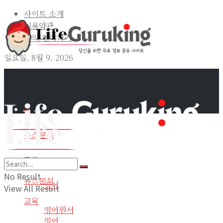
사이트 소개
이용약관
문의/연락하기
일요일, 8월 9, 2026
홈
뉴스분석
교육
홈
No Result
뉴스분석
영어
View All Result
교육
영어원서
영어