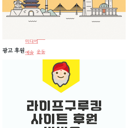
운동
게임
여행
영화
문화
음악
미디어
광고 후원
운동
예술
영화
여행
도서
문화
도서요약
미디어
음악
예술
라디오
사회
영화