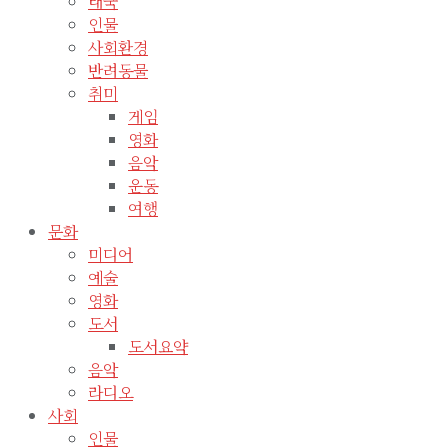
태국
인물
사회환경
반려동물
취미
게임
영화
음악
운동
여행
문화
미디어
예술
영화
도서
도서요약
음악
라디오
사회
인물