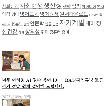
생산성
사회현상
심리
사회심리
생활
아이디어
역사
영어교육
영어원서
원서다운로드
영감
영어
웹
원서요약
자기계발
정
인문학
재미
유튜브
인물
사이트
인생
음악
신건강
창의성
취미
컴퓨터
흥미
정치
최근 소식
너무 어려운 AI 필수 용어 10 — RAG·파인튜닝·토큰
까지 정말 쉽게 설명해 드립니다.
2025년 09월 02일