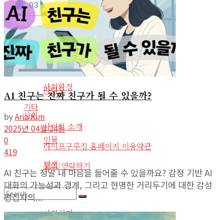
인물
도서
인생
도서요약
정치
음악
사회심리
사회환경
라디오
AI 친구는 진짜 친구가 될 수 있을까?
기타
사회
by
Aria Kim
사이트 소개
2025년 04월 24일
인물
0
라이프구루킹 홈페이지 이용약관
419
인생
문의/연락하기
AI 친구는 정말 내 마음을 들어줄 수 있을까요? 감정 기반 AI
대화의 가능성과 경계, 그리고 현명한 거리두기에 대한 감성
정치
편집자의...
No Result
사회심리