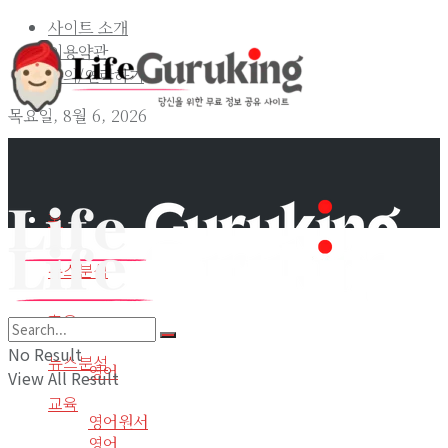
사이트 소개
이용약관
문의/연락하기
목요일, 8월 6, 2026
홈
뉴스분석
교육
홈
No Result
뉴스분석
영어
View All Result
교육
영어원서
영어