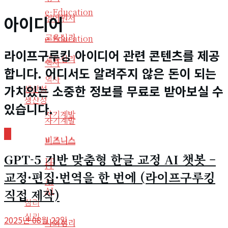
e-Education
아이디어
영어원서
교육심리
e-Education
라이프구루킹 아이디어 관련 콘텐츠를 제공
교육심리
역사
합니다. 어디서도 알려주지 않은 돈이 되는
역사
가치있는 소중한 정보를 무료로 받아보실 수
생산성
생산성
있습니다.
자기계발
자기계발
AI
비즈니스
비즈니스
GPT-5 기반 맞춤형 한글 교정 AI 챗봇 –
IT
IT
교정·편집·번역을 한 번에 (라이프구루킹
AI
AI
직접 제작)
심리
심리
2025년 08월 22일
사회심리