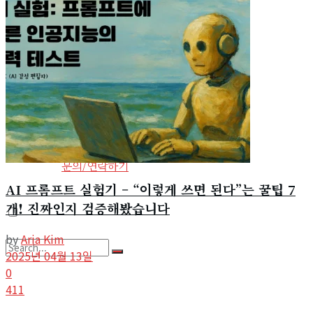
View All Result
사회환경
기타
사이트 소개
라이프구루킹 홈페이지 이용약관
문의/연락하기
AI 프롬프트 실험기 – “이렇게 쓰면 된다”는 꿀팁 7
개! 진짜인지 검증해봤습니다
by
Aria Kim
2025년 04월 13일
0
No Result
411