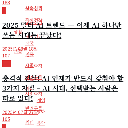
188
사회심리
교육심리
AI
정신건강
교육심리
2025 멀티 AI 트렌드 — 이제 AI 하나만
생활
쓰는 시대는 끝났다!
정신건강
태국
2025년 08월 18일
생활
인물
107
뉴스
태국
사회환경
충격적 진실! AI 인재가 반드시 갖춰야 할
반려동물
인물
3가지 자질 – AI 시대, 선택받는 사람은
취미
사회환경
따로 있다!
게임
반려동물
영화
2025년 07월 27일
105
취미
음악
AI