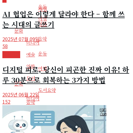
운동
게임
AI 협업은 이렇게 달라야 한다 – 함께 쓰
여행
는 시대의 글쓰기
영화
문화
음악
2025년 07월 09일
미디어
58
운동
예술
정신건강
영화
디지털 피로, 당신이 피곤한 진짜 이유! 하
여행
루 30분으로 회복하는 3가지 방법
도서
문화
도서요약
2025년 06월 22일
미디어
152
음악
예술
라디오
사회
영화